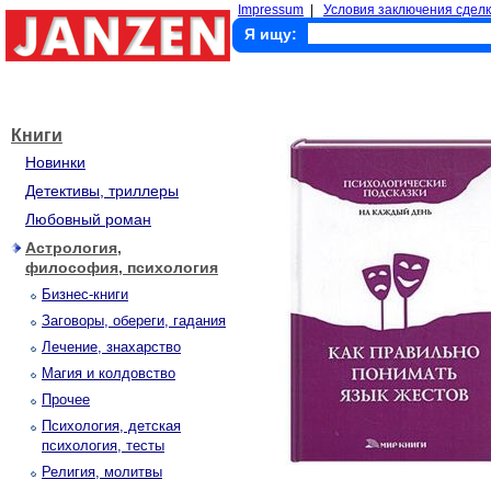
Impressum
|
Условия заключения сделк
Я ищу:
Книги
Новинки
Детективы, триллеры
Любовный роман
Астрология,
философия, психология
Бизнес-книги
Заговоры, обереги, гадания
Лечение, знахарство
Магия и колдовство
Прочее
Психология, детская
психология, тесты
Религия, молитвы