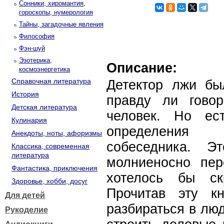
Сонники, хиромантия,
гороскопы, нумерология
Тайны, загадочные явления
Философия
Фэн-шуй
Эзотерика,
Описание:
космоэнергетика
Справочная литература
Детектор лжи был
История
правду ли гово
Детская литература
человек. Но ес
Кулинария
определения
Анекдоты, ноты, афоризмы
собеседника. Э
Классика, современная
литература
молниеносно пер
Фантастика, приключения
хотелось бы ск
Здоровье, хобби, досуг
Прочитав эту к
Для детей
разбираться в лю
Рукоделие