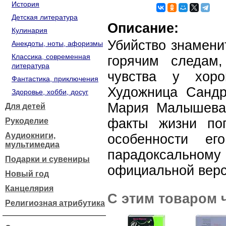
История
Детская литература
Описание:
Кулинария
Убийство знамени
Анекдоты, ноты, афоризмы
Классика, современная
горячим следам,
литература
чувства у хор
Фантастика, приключения
Художница Сандр
Здоровье, хобби, досуг
Мария Малышева,
Для детей
факты жизни пог
Рукоделие
Аудиокниги,
особенности ег
мультимедиа
парадоксальному 
Подарки и сувениры
официальной верс
Новый год
Канцелярия
С этим товаром 
Религиозная атрибутика