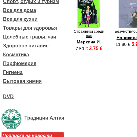
Спорт, отдых и туризм
Все для дома
Все для кухни
Товары для здоровья
Стражники среди
Безумствую
нас
Целебные травы, чаи
Новикова
Меркина И.
5.
11.80 €
Здоровое питание
3.75 €
7.50 €
Косметика
Парфюмерия
Гигиена
Бытовая химия
DVD
Традиции Алтая
Подписка на новости