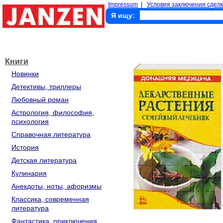
Impressum
|
Условия заключения сделк
Я ищу:
Книги
Новинки
Детективы, триллеры
Любовный роман
Астрология, философия,
психология
Справочная литература
История
Детская литература
Кулинария
Анекдоты, ноты, афоризмы
Классика, современная
литература
Фантастика, приключения