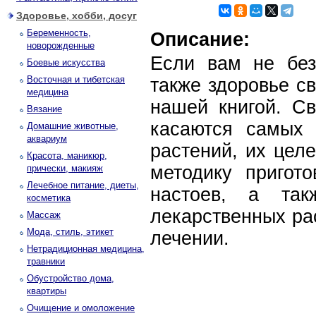
Здоровье, хобби, досуг
Беременность,
Описание:
новорожденные
Если вам не без
Боевые искусства
Восточная и тибетская
также здоровье св
медицина
нашей книгой. Св
Вязание
касаются самых 
Домашние животные,
аквариум
растений, их цел
Красота, маникюр,
мето­дику пригот
прически, макияж
Лечебное питание, диеты,
настоев, а так
косметика
лекарственных ра
Массаж
Мода, стиль, этикет
лечении.
Нетрадиционная медицина,
травники
Обустройство дома,
квартиры
Очищение и омоложение