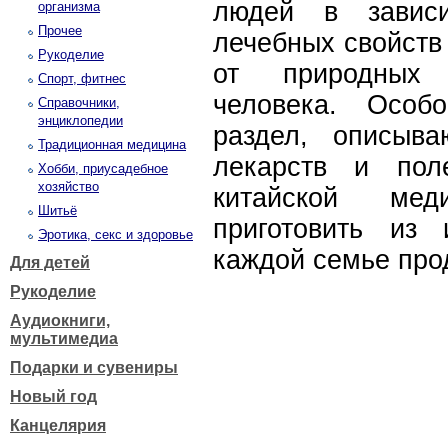
людей в зависи
организма
Прочее
лечебных свойств
Рукоделие
от природных 
Спорт, фитнес
человека. Особ
Справочники,
энциклопедии
раздел, описыв
Традиционная медицина
лекарств и пол
Хобби, приусадебное
хозяйство
китайской ме
Шитьё
приготовить из
Эротика, секс и здоровье
каждой семье про
Для детей
Рукоделие
Аудиокниги,
мультимедиа
Подарки и сувениры
Новый год
Канцелярия