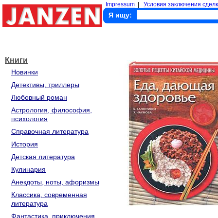
Impressum
|
Условия заключения сделк
Я ищу:
Книги
Новинки
Детективы, триллеры
Любовный роман
Астрология, философия,
психология
Справочная литература
История
Детская литература
Кулинария
Анекдоты, ноты, афоризмы
Классика, современная
литература
Фантастика, приключения