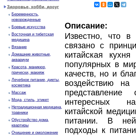
Здоровье, хобби, досуг
Беременность,
новорожденные
Описание:
Боевые искусства
Известно, что в
Восточная и тибетская
медицина
связано с принци
Вязание
китайская кухня
Домашние животные,
аквариум
популярных в мир
Красота, маникюр,
качеств, но и бл
прически, макияж
Лечебное питание, диеты,
воздействию на 
косметика
представление
Массаж
Мода, стиль, этикет
интересных на
Нетрадиционная медицина,
китайской медиц
травники
питании. В ней
Обустройство дома,
квартиры
подходы к питан
Очищение и омоложение