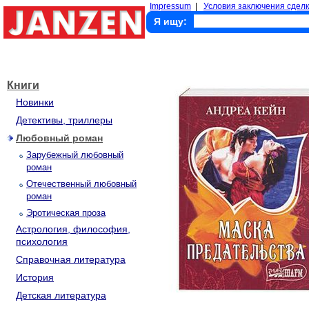
Impressum
|
Условия заключения сделк
Я ищу:
Книги
Новинки
Детективы, триллеры
Любовный роман
Зарубежный любовный
роман
Отечественный любовный
роман
Эротическая проза
Астрология, философия,
психология
Справочная литература
История
Детская литература