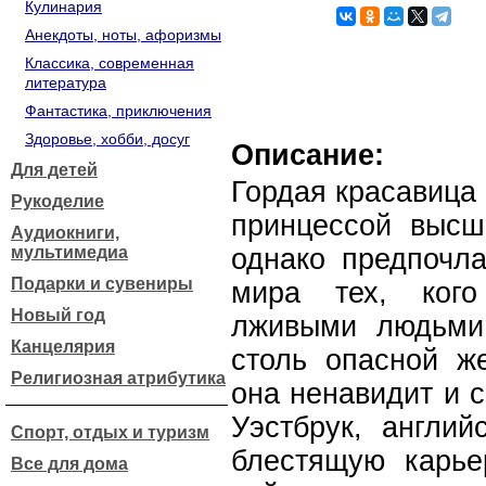
Кулинария
Анекдоты, ноты, афоризмы
Классика, современная
литература
Фантастика, приключения
Здоровье, хобби, досуг
Описание:
Для детей
Гордая красавица
Рукоделие
принцессой выс
Аудиокниги,
мультимедиа
однако предпочла
Подарки и сувениры
мира тех, ког
Новый год
лживыми людьми.
Канцелярия
столь опасной ж
Религиозная атрибутика
она ненавидит и 
Уэстбрук, англий
Спорт, отдых и туризм
блестящую карье
Все для дома