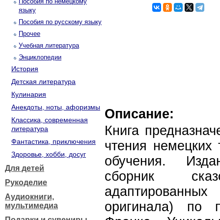
Пособия по немецкому
языку
Пособия по русскому языку
Прочее
Учебная литература
Энциклопедии
История
Детская литература
Кулинария
Анекдоты, ноты, афоризмы
Описание:
Классика, современная
Книга предназнач
литература
Фантастика, приключения
чтения немецких 
Здоровье, хобби, досуг
обучения. Изда
Для детей
сборник ска
Рукоделие
адаптированных
Аудиокниги,
оригинала) по 
мультимедиа
Подарки и сувениры