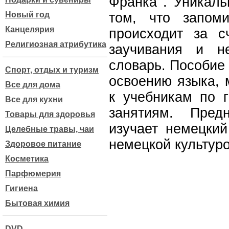
Франка . Уникаль
Новый год
том, что запом
Канцелярия
происходит за с
Религиозная атрибутика
заучивания и не
словарь. Пособие
Спорт, отдых и туризм
освоению языка, 
Все для дома
к учебникам по 
Все для кухни
занятиям. Пред
Товары для здоровья
изучает немецкий
Целебные травы, чаи
немецкой культуро
Здоровое питание
Косметика
Парфюмерия
Гигиена
Бытовая химия
DVD