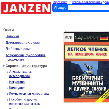
Impressum
|
Условия заключения сделк
Я ищу:
Книги
Новинки
Детективы, триллеры
Любовный роман
Астрология, философия,
психология
Справочная литература
Атласы, карты,
путеводители
Искусство
Календари
Компьютерная литература
Пособия по другим
иностранным языкам