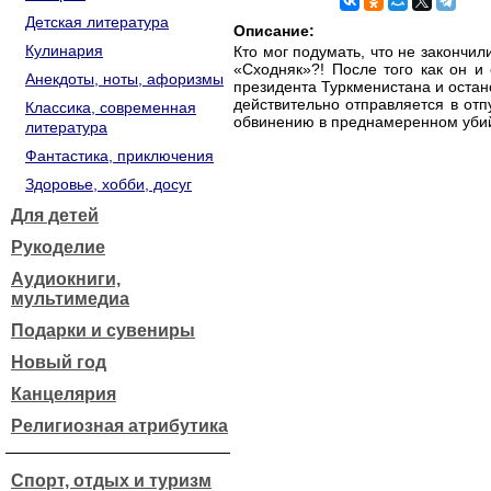
Детская литература
Описание:
Кулинария
Кто мог подумать, что не закончи
«Сходняк»?! После того как он и 
Анекдоты, ноты, афоризмы
президента Туркменистана и остан
действительно отправляется в отп
Классика, современная
обвинению в преднамеренном убий
литература
Фантастика, приключения
Здоровье, хобби, досуг
Для детей
Рукоделие
Аудиокниги,
мультимедиа
Подарки и сувениры
Новый год
Канцелярия
Религиозная атрибутика
Спорт, отдых и туризм