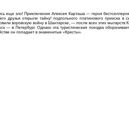
лись еще зло! Приключения Алексея Карташа — героя бестселлером
его друзья открыли тайну! подпольного платинового прииска в с
овили воровскую войну в Шантарске, — после всех этих мытарств 
уск — в Петербург. Однако эта туристическая поездка оборачива
стве он попадает в знаменитые «Кресты».