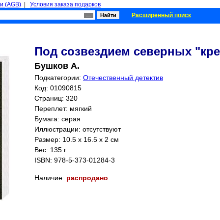
и (AGB)
|
Условия заказа подарков
Расширенный поиск
Под созвездием северных "кре
Бушков А.
Подкатегории:
Отечественный детектив
Код: 01090815
Страниц:
320
Переплет: мягкий
Бумага: серая
Иллюстрации: отсутствуют
Размер: 10.5 x 16.5 x 2 см
Вес: 135 г.
ISBN:
978-5-373-01284-3
Наличие:
распродано