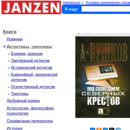
Impressum
|
Условия заключения сделк
Я ищу:
Книги
Новинки
Детективы, триллеры
Боевики, военные
Зарубежный детектив
Исторический детектив
Комедийный, иронический
детектив
Отечественный детектив
Триллеры
Любовный роман
Астрология, философия,
психология
Справочная литература
История