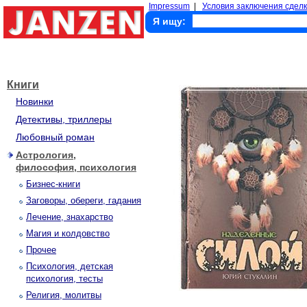
Impressum
|
Условия заключения сделк
Я ищу:
Книги
Новинки
Детективы, триллеры
Любовный роман
Астрология,
философия, психология
Бизнес-книги
Заговоры, обереги, гадания
Лечение, знахарство
Магия и колдовство
Прочее
Психология, детская
психология, тесты
Религия, молитвы