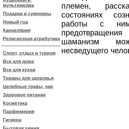
Аудиокниги,
племен, расск
мультимедиа
состояниях соз
Подарки и сувениры
Новый год
работы с ним
Канцелярия
предотвращен
Религиозная атрибутика
шаманизм мож
несведущего чело
Спорт, отдых и туризм
Все для дома
Все для кухни
Товары для здоровья
Целебные травы, чаи
Здоровое питание
Косметика
Парфюмерия
Гигиена
Бытовая химия