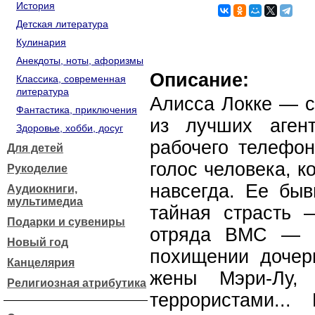
История
Детская литература
Кулинария
Анекдоты, ноты, афоризмы
Описание:
Классика, современная
литература
Алисса Локке — с
Фантастика, приключения
из лучших аген
Здоровье, хобби, досуг
рабочего телефо
Для детей
голос человека, к
Рукоделие
навсегда. Ее быв
Аудиокниги,
мультимедиа
тайная страсть 
Подарки и сувениры
отряда ВМС — С
Новый год
похищении дочер
Канцелярия
жены Мэри-Лу,
Религиозная атрибутика
террористами..