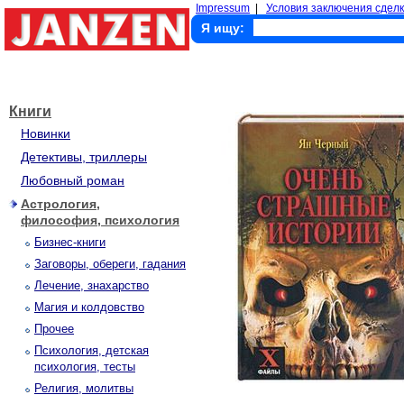
Impressum
|
Условия заключения сделк
Я ищу:
Книги
Новинки
Детективы, триллеры
Любовный роман
Астрология,
философия, психология
Бизнес-книги
Заговоры, обереги, гадания
Лечение, знахарство
Магия и колдовство
Прочее
Психология, детская
психология, тесты
Религия, молитвы