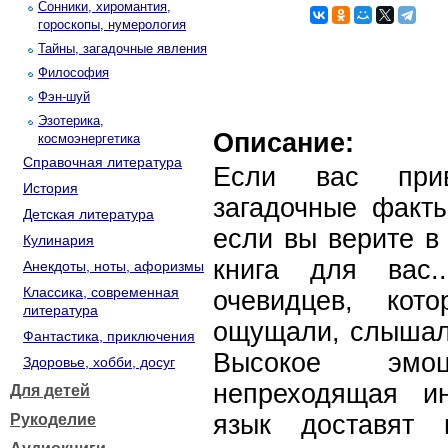
Сонники, хиромантия,
гороскопы, нумерология
Тайны, загадочные явления
Философия
Фэн-шуй
Эзотерика,
Описание:
космоэнергетика
Справочная литература
Если вас при
История
загадочные факт
Детская литература
если вы верите в
Кулинария
книга для вас.
Анекдоты, ноты, афоризмы
Классика, современная
очевидцев, кот
литература
ощущали, слышали
Фантастика, приключения
Высокое эмоц
Здоровье, хобби, досуг
непреходящая ин
Для детей
язык доставят
Рукоделие