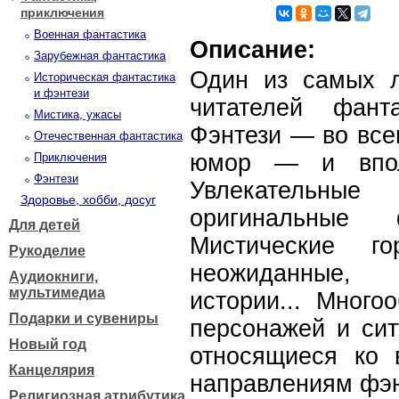
приключения
Военная фантастика
Описание:
Зарубежная фантастика
Один из самых 
Историческая фантастика
и фэнтези
читателей фант
Мистика, ужасы
Фэнтези — во все
Отечественная фантастика
юмор — и впол
Приключения
Фэнтези
Увлекательн
Здоровье, хобби, досуг
оригинальные 
Для детей
Мистические 
Рукоделие
неожиданные, 
Аудиокниги,
мультимедиа
истории... Много
Подарки и сувениры
персонажей и сит
Новый год
относящиеся ко
Канцелярия
направлениям фэн
Религиозная атрибутика