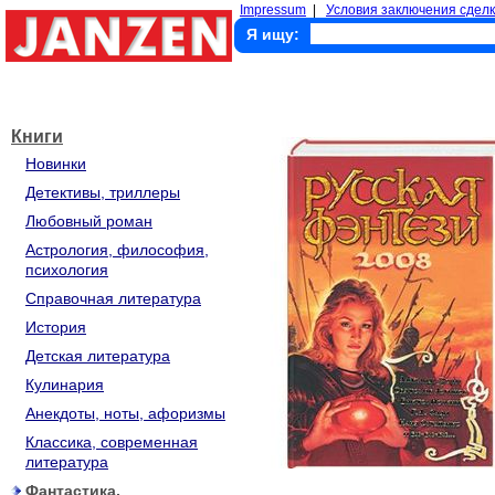
Impressum
|
Условия заключения сделк
Я ищу:
Книги
Новинки
Детективы, триллеры
Любовный роман
Астрология, философия,
психология
Справочная литература
История
Детская литература
Кулинария
Анекдоты, ноты, афоризмы
Классика, современная
литература
Фантастика,