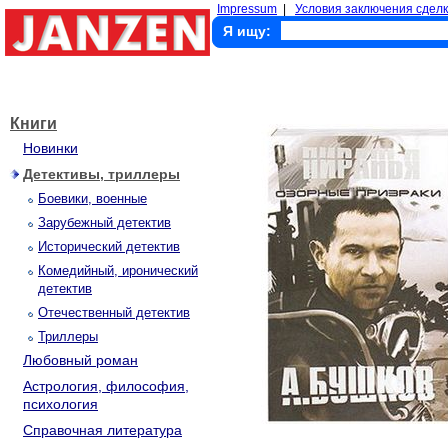
Impressum
|
Условия заключения сделк
Я ищу:
Книги
Новинки
Детективы, триллеры
Боевики, военные
Зарубежный детектив
Исторический детектив
Комедийный, иронический
детектив
Отечественный детектив
Триллеры
Любовный роман
Астрология, философия,
психология
Справочная литература