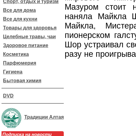
Спорт, отдых и туризм
Мазуром стоит н
Все для дома
наняла Майкла Ш
Все для кухни
Майкла, Мисте
Товары для здоровья
пионерском галст
Целебные травы, чаи
Шор устраивал св
Здоровое питание
разу не проигрывал
Косметика
Парфюмерия
Гигиена
Бытовая химия
DVD
Традиции Алтая
Подписка на новости