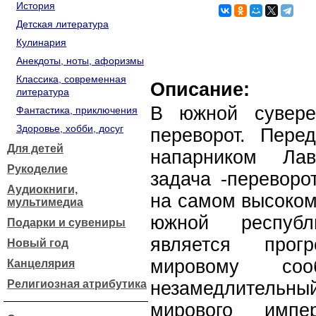
История
Детская литература
Кулинария
Анекдоты, ноты, афоризмы
Классика, современная
Описание:
литература
В южной сувере
Фантастика, приключения
Здоровье, хобби, досуг
переворот. Пер
Для детей
напарником Лав
Рукоделие
задача -переворо
Аудиокниги,
на самом высоком
мультимедиа
южной республ
Подарки и сувениры
является прог
Новый год
мировому соо
Канцелярия
Религиозная атрибутика
незамедлительный
мирового импе