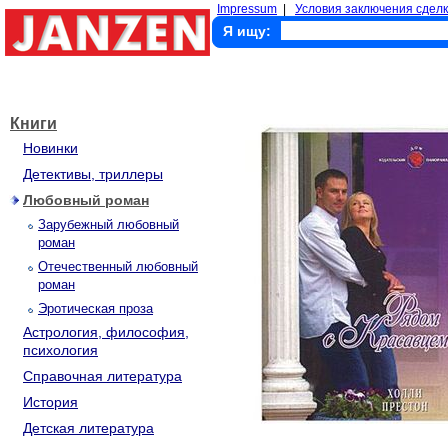
Impressum
|
Условия заключения сделк
Я ищу:
Книги
Новинки
Детективы, триллеры
Любовный роман
Зарубежный любовный
роман
Отечественный любовный
роман
Эротическая проза
Астрология, философия,
психология
Справочная литература
История
Детская литература