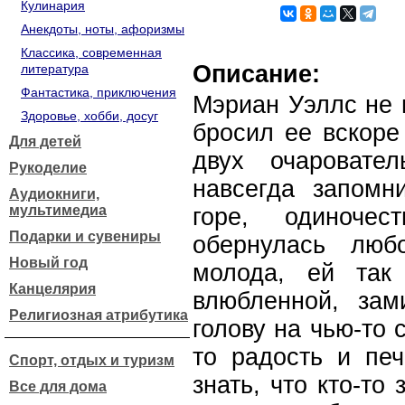
Кулинария
Анекдоты, ноты, афоризмы
Классика, современная
Описание:
литература
Фантастика, приключения
Мэриан Уэллс не 
Здоровье, хобби, досуг
бросил ее вскоре
Для детей
двух очаровате
Рукоделие
навсегда запомн
Аудиокниги,
мультимедиа
горе, одиноче
Подарки и сувениры
обернулась люб
Новый год
молода, ей так 
Канцелярия
влюбленной, зам
Религиозная атрибутика
голову на чью-то 
то радость и печ
Спорт, отдых и туризм
знать, что кто-то
Все для дома