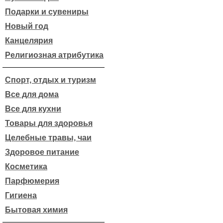
Подарки и сувениры
Новый год
Канцелярия
Религиозная атрибутика
Спорт, отдых и туризм
Все для дома
Все для кухни
Товары для здоровья
Целебные травы, чаи
Здоровое питание
Косметика
Парфюмерия
Гигиена
Бытовая химия