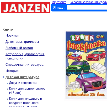
Impressum
|
Условия заключения сделк
Я ищу:
Книги
Новинки
Детективы, триллеры
Любовный роман
Астрология, философия,
психология
Справочная литература
История
Детская литература
Досуг и творчество
Книги для дошкольников
(4-6 лет)
Книги для младшего и
среднего школьного