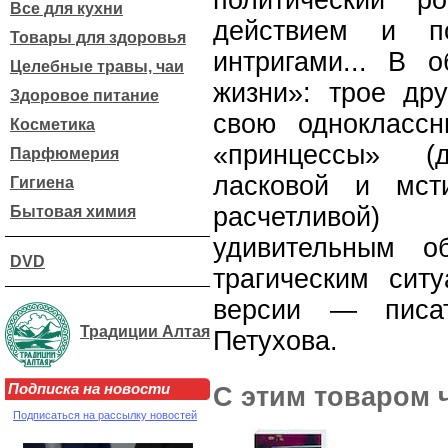
политический р
Все для кухни
действием и п
Товары для здоровья
интригами... В 
Целебные травы, чаи
жизни»: трое др
Здоровое питание
свою однокласс
Косметика
«принцессы» (
Парфюмерия
ласковой и мст
Гигиена
расчетливой)
Бытовая химия
удивительным о
DVD
трагическим ситу
версии — писа
Традиции Алтая
Петухова.
Подписка на новости
С этим товаром 
Подписаться на рассылку новостей