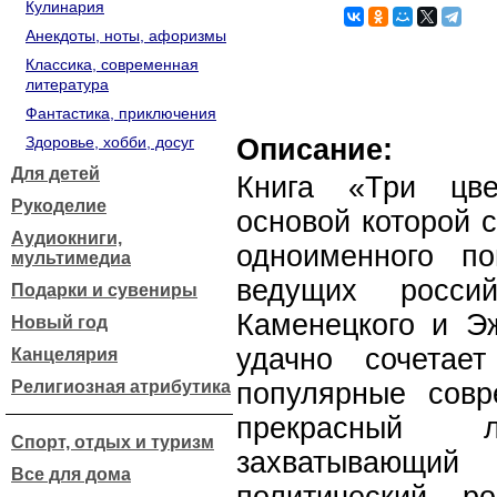
Кулинария
Анекдоты, ноты, афоризмы
Классика, современная
литература
Фантастика, приключения
Здоровье, хобби, досуг
Описание:
Для детей
Книга «Три цве
Рукоделие
основой которой 
Аудиокниги,
одноименного по
мультимедиа
ведущих росси
Подарки и сувениры
Каменецкого и Э
Новый год
удачно сочетае
Канцелярия
Религиозная атрибутика
популярные сов
прекрасный
Спорт, отдых и туризм
захватывающи
Все для дома