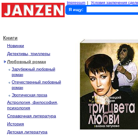
Impressum
|
Условия заключения сделк
Я ищу:
Книги
Новинки
Детективы, триллеры
Любовный роман
Зарубежный любовный
роман
Отечественный любовный
роман
Эротическая проза
Астрология, философия,
психология
Справочная литература
История
Детская литература