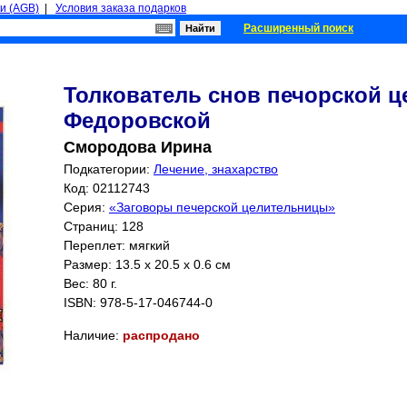
и (AGB)
|
Условия заказа подарков
Расширенный поиск
Толкователь снов печорской 
Федоровской
Смородова Ирина
Подкатегории:
Лечение, знахарство
Код: 02112743
Серия:
«Заговоры печерской целительницы»
Страниц:
128
Переплет: мягкий
Размер: 13.5 x 20.5 x 0.6 см
Вес: 80 г.
ISBN:
978-5-17-046744-0
Наличие:
распродано