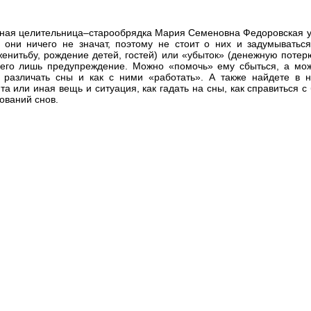
енная целительница–старообрядка Мария Семеновна Федоровская у
 они ничего не значат, поэтому не стоит о них и задумываться
женитьбу, рождение детей, гостей) или «убыток» (денежную потерю
его лишь предупреждение. Можно «помочь» ему сбыться, а можн
ак различать сны и как с ними «работать». А также найдете в
а или иная вещь и ситуация, как гадать на сны, как справиться с
ований снов.