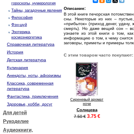
гороскопы, нумерология
Описание:
Тайны, загадочные явления
В этой книге печорская потомств
Философия
сны. Некоторые из них – пустые,
«прибыток» (приход денег, удачу, 
Фэн-шуй
смерть). Но даже вещий сон – вс
Эзотерика,
узнаете из этой книги о том, к
космоэнергетика
информацию о том, к чему снится т
заговоры, приметы и примеры толк
Справочная литература
История
С этим товаром часто покупают:
Детская литература
Кулинария
Анекдоты, ноты, афоризмы
Классика, современная
литература
Фантастика, приключения
Сиреневый аромат
Здоровье, хобби, досуг
ночи
Солнцева
Для детей
3.75 €
7.50 €
Рукоделие
Аудиокниги,