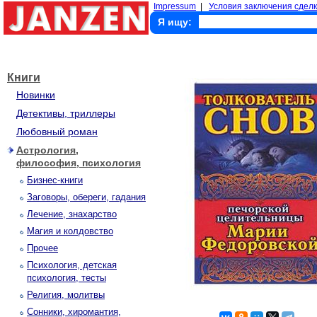
Impressum
|
Условия заключения сделк
Я ищу:
Книги
Новинки
Детективы, триллеры
Любовный роман
Астрология,
философия, психология
Бизнес-книги
Заговоры, обереги, гадания
Лечение, знахарство
Магия и колдовство
Прочее
Психология, детская
психология, тесты
Религия, молитвы
Сонники, хиромантия,