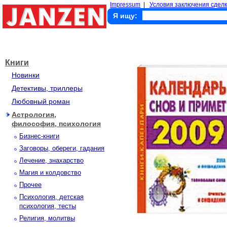
Impressum
|
Условия заключения сделк
Я ищу:
Книги
Новинки
Детективы, триллеры
Любовный роман
Астрология,
философия, психология
Бизнес-книги
Заговоры, обереги, гадания
Лечение, знахарство
Магия и колдовство
Прочее
Психология, детская
психология, тесты
Религия, молитвы