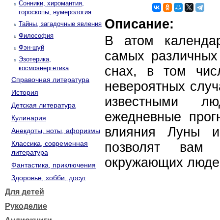
Сонники, хиромантия,
гороскопы, нумерология
Описание:
Тайны, загадочные явления
Философия
В атом календа
Фэн-шуй
самых различных 
Эзотерика,
снах, в том чи
космоэнергетика
Справочная литература
невероятных случ
История
известными л
Детская литература
ежедневные прог
Кулинария
влияния Луны и
Анекдоты, ноты, афоризмы
Классика, современная
позволят вам
литература
окружающих люде
Фантастика, приключения
Здоровье, хобби, досуг
Для детей
Рукоделие