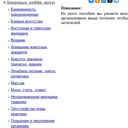
Здоровье, хобби, досуг
Описание:
Беременность,
Из этого пособия вы узнаете мно
новорожденные
организовано ваше питание, чтобы
Боевые искусства
читателей.
Восточная и тибетская
медицина
Вязание
Домашние животные,
аквариум
Красота, маникюр,
прически, макияж
Лечебное питание, диеты,
косметика
Массаж
Мода, стиль, этикет
Нетрадиционная медицина,
травники
Обустройство дома,
квартиры
Очищение и омоложение
организма