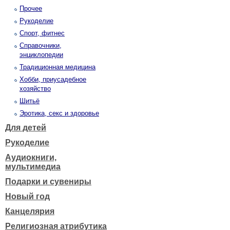
Прочее
Рукоделие
Спорт, фитнес
Справочники,
энциклопедии
Традиционная медицина
Хобби, приусадебное
хозяйство
Шитьё
Эротика, секс и здоровье
Для детей
Рукоделие
Аудиокниги,
мультимедиа
Подарки и сувениры
Новый год
Канцелярия
Религиозная атрибутика