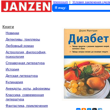
Impressum
|
Условия заключения сделк
Я ищу:
Книги
Новинки
Детективы, триллеры
Любовный роман
Астрология, философия,
психология
Справочная литература
История
Детская литература
Кулинария
Анекдоты, ноты, афоризмы
Классика, современная
литература
Фантастика, приключения