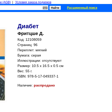
и (AGB)
|
Условия заказа подарков
Расширенный поиск
Диабет
Фритцше Д.
Код: 12108059
Страниц:
96
Переплет: мягкий
Бумага: серая
Иллюстрации: отсутствуют
Размер: 10.5 x 16.5 x 0.5 см
Вес: 55 г.
ISBN:
978-5-17-049337-1
Наличие:
распродано