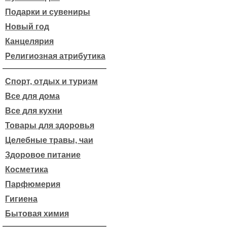
Подарки и сувениры
Новый год
Канцелярия
Религиозная атрибутика
Спорт, отдых и туризм
Все для дома
Все для кухни
Товары для здоровья
Целебные травы, чаи
Здоровое питание
Косметика
Парфюмерия
Гигиена
Бытовая химия