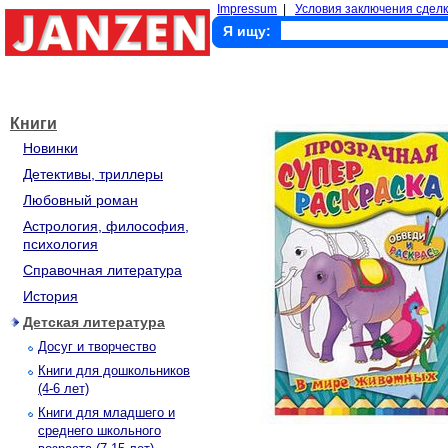
Impressum
|
Условия заключения сделк
Я ищу:
Книги
Новинки
Детективы, триллеры
Любовный роман
Астрология, философия,
психология
Справочная литература
История
Детская литература
Досуг и творчество
Книги для дошкольников
(4-6 лет)
Книги для младшего и
среднего школьного