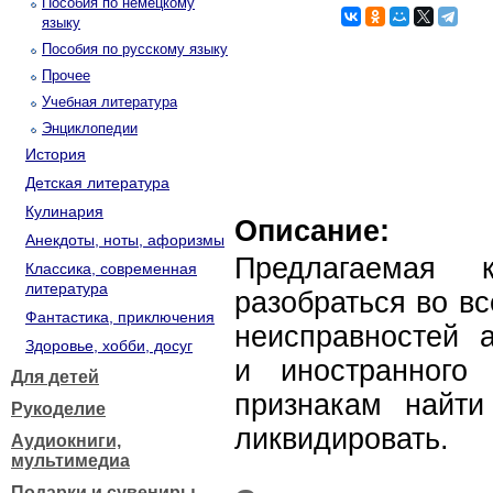
Пособия по немецкому
языку
Пособия по русскому языку
Прочее
Учебная литература
Энциклопедии
История
Детская литература
Кулинария
Описание:
Анекдоты, ноты, афоризмы
Предлагаемая 
Классика, современная
литература
разобраться во в
Фантастика, приключения
неисправностей а
Здоровье, хобби, досуг
и иностранного
Для детей
признакам найт
Рукоделие
ликвидировать.
Аудиокниги,
мультимедиа
Подарки и сувениры