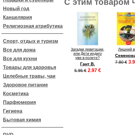
С этим товаром 
Новый год
Канцелярия
Религиозная атрибутика
Спорт, отдых и туризм
Все для дома
Загадки левитации,
Лишний в
или Дети индиго
Семенова
уже в полете?
Все для кухни
3.9
7.80 €
Гант В.
Товары для здоровья
2.97 €
5.95 €
Целебные травы, чаи
Здоровое питание
Косметика
Парфюмерия
Гигиена
Бытовая химия
DVD