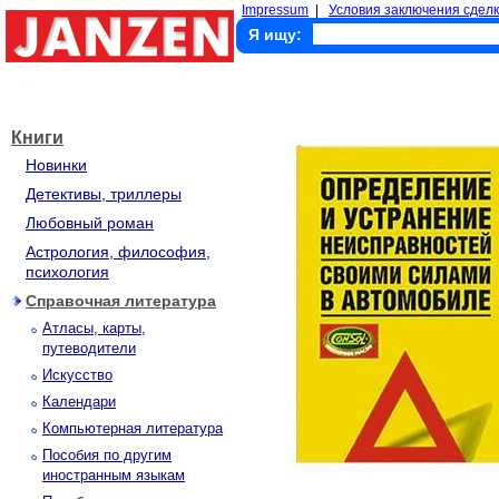
Impressum
|
Условия заключения сделк
Я ищу:
Книги
Новинки
Детективы, триллеры
Любовный роман
Астрология, философия,
психология
Справочная литература
Атласы, карты,
путеводители
Искусство
Календари
Компьютерная литература
Пособия по другим
иностранным языкам