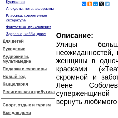
Кулинария
Анекдоты, ноты, афоризмы
Классика, современная
литература
Фантастика, приключения
Здоровье, хобби, досуг
Описание:
Для детей
Улицы боль
Рукоделие
неожиданностей, 
Аудиокниги,
женщины в одноч
мультимедиа
красками («Теа
Подарки и сувениры
скромной и заб
Новый год
Лене Соболев
Канцелярия
Религиозная атрибутика
суперженщиной 
вернуть любимого 
Спорт, отдых и туризм
Все для дома