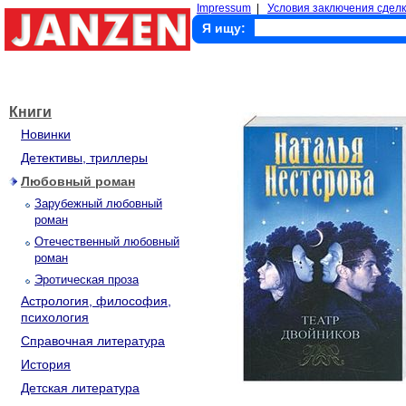
Impressum
|
Условия заключения сделк
Я ищу:
Книги
Новинки
Детективы, триллеры
Любовный роман
Зарубежный любовный
роман
Отечественный любовный
роман
Эротическая проза
Астрология, философия,
психология
Справочная литература
История
Детская литература