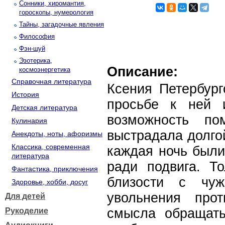
Сонники, хиромантия,
гороскопы, нумерология
Тайны, загадочные явления
Философия
Фэн-шуй
Эзотерика,
Описание:
космоэнергетика
Справочная литература
Ксения Петербург
История
просьбе к ней 
Детская литература
возможность п
Кулинария
выстрадала долго
Анекдоты, ноты, афоризмы
Классика, современная
каждая ночь были
литература
ради подвига. Т
Фантастика, приключения
близости с чуж
Здоровье, хобби, досуг
увольнения прот
Для детей
смысла обращат
Рукоделие