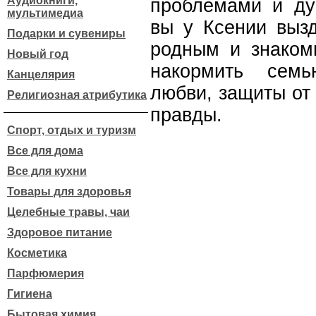
Аудиокниги,
проблемами и ду
мультимедиа
вы у Ксении вызд
Подарки и сувениры
родным и знаком
Новый год
накормить семь
Канцелярия
любви, защиты от
Религиозная атрибутика
правды.
Спорт, отдых и туризм
Все для дома
Все для кухни
Товары для здоровья
Целебные травы, чаи
Здоровое питание
Косметика
Парфюмерия
Гигиена
Бытовая химия