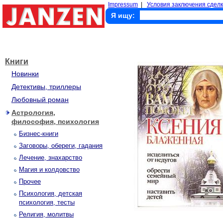
Impressum
|
Условия заключения сделк
Я ищу:
Книги
Новинки
Детективы, триллеры
Любовный роман
Астрология,
философия, психология
Бизнес-книги
Заговоры, обереги, гадания
Лечение, знахарство
Магия и колдовство
Прочее
Психология, детская
психология, тесты
Религия, молитвы