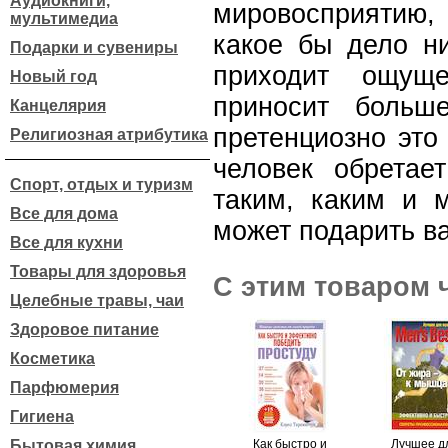
Аудиокниги,
мировосприятию,
мультимедиа
какое бы дело ни
Подарки и сувениры
приходит ощущ
Новый год
приносит больш
Канцелярия
претенциозно это
Религиозная атрибутика
человек обретае
Спорт, отдых и туризм
таким, каким и м
Все для дома
может подарить в
Все для кухни
Товары для здоровья
С этим товаром 
Целебные травы, чаи
Здоровое питание
Косметика
Парфюмерия
Гигиена
Бытовая химия
Как быстро и
Лучшее д