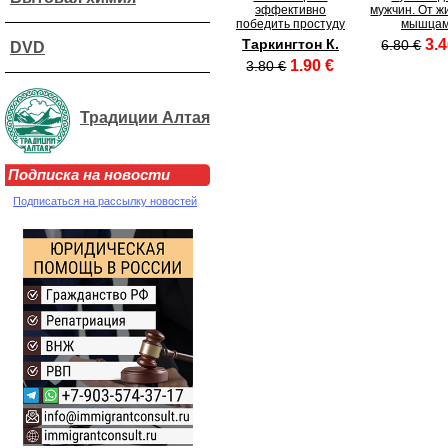
эффективно
мужчин. От жи
победить простуду
мышца
Таркингтон К.
3.4
6.80 €
DVD
1.90 €
3.80 €
Традиции Алтая
Подписка на новости
Подписаться на рассылку новостей