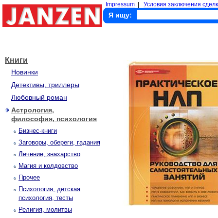
Impressum
|
Условия заключения сделк
Я ищу:
Книги
Новинки
Детективы, триллеры
Любовный роман
Астрология,
философия, психология
Бизнес-книги
Заговоры, обереги, гадания
Лечение, знахарство
Магия и колдовство
Прочее
Психология, детская
психология, тесты
Религия, молитвы