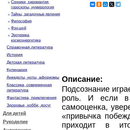
Сонники, хиромантия,
гороскопы, нумерология
Тайны, загадочные явления
Философия
Фэн-шуй
Эзотерика,
космоэнергетика
Справочная литература
История
Детская литература
Кулинария
Анекдоты, ноты, афоризмы
Описание:
Классика, современная
Подсознание игра
литература
роль. И если в
Фантастика, приключения
Здоровье, хобби, досуг
самооценка, увер
Для детей
«привычка побеж
Рукоделие
приходит в ит