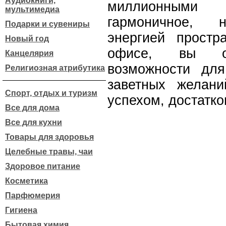
Аудиокниги,
миллионными
мультимедиа
гармоничное, н
Подарки и сувениры
энергией прост
Новый год
офисе, вы об
Канцелярия
возможности дл
Религиозная атрибутика
заветных желан
Спорт, отдых и туризм
успехом, достатк
Все для дома
Все для кухни
Товары для здоровья
Целебные травы, чаи
Здоровое питание
Косметика
Парфюмерия
Гигиена
Бытовая химия