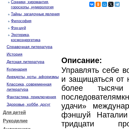
Сонники, хиромантия,
гороскопы, нумерология
Тайны, загадочные явления
Философия
Фэн-шуй
Эзотерика,
космоэнергетика
Справочная литература
История
Описание:
Детская литература
Управлять себе в
Кулинария
Анекдоты, ноты, афоризмы
и защищаться от 
Классика, современная
более тысячи
литература
последователям
Фантастика, приключения
удачи» междунар
Здоровье, хобби, досуг
Для детей
фэншуй Наталии
Рукоделие
тридцати про