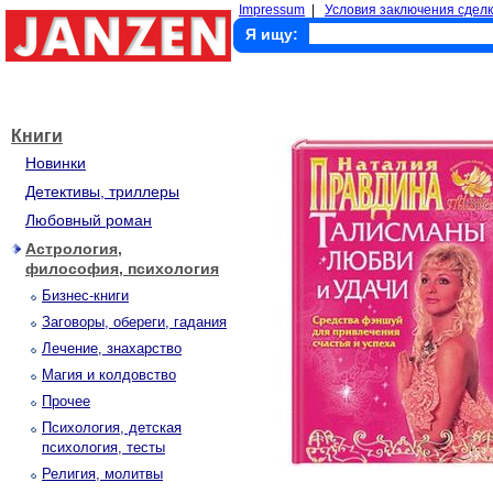
Impressum
|
Условия заключения сделк
Я ищу:
Книги
Новинки
Детективы, триллеры
Любовный роман
Астрология,
философия, психология
Бизнес-книги
Заговоры, обереги, гадания
Лечение, знахарство
Магия и колдовство
Прочее
Психология, детская
психология, тесты
Религия, молитвы