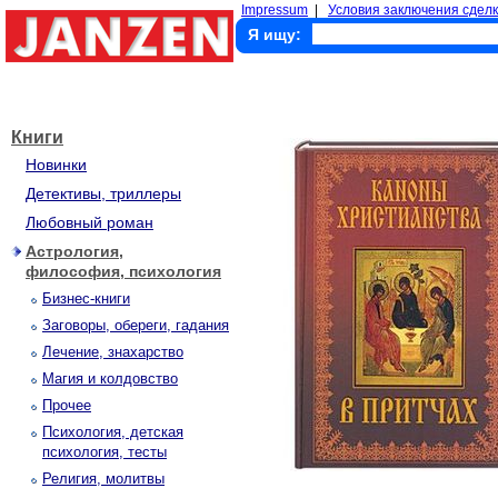
Impressum
|
Условия заключения сделк
Я ищу:
Книги
Новинки
Детективы, триллеры
Любовный роман
Астрология,
философия, психология
Бизнес-книги
Заговоры, обереги, гадания
Лечение, знахарство
Магия и колдовство
Прочее
Психология, детская
психология, тесты
Религия, молитвы