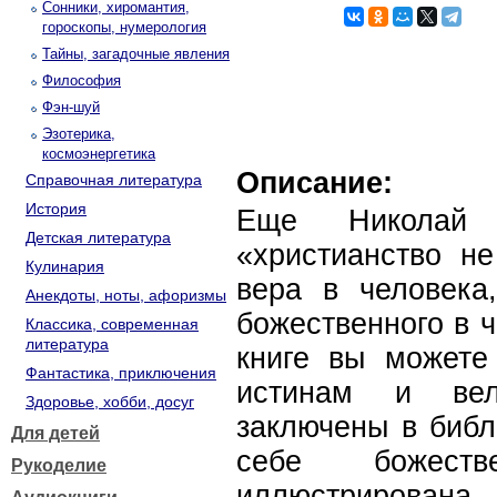
Сонники, хиромантия,
гороскопы, нумерология
Тайны, загадочные явления
Философия
Фэн-шуй
Эзотерика,
космоэнергетика
Описание:
Справочная литература
История
Еще Николай 
Детская литература
«христианство не
Кулинария
вера в человека
Анекдоты, ноты, афоризмы
божественного в 
Классика, современная
литература
книге вы можете
Фантастика, приключения
истинам и вел
Здоровье, хобби, досуг
заключены в библ
Для детей
себе божеств
Рукоделие
иллюстрирована