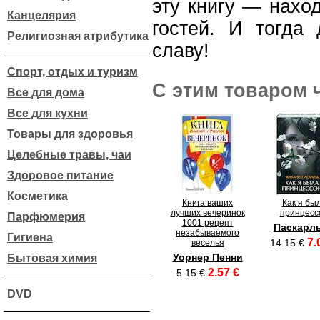
эту книгу — нахо
Канцелярия
гостей. И тогда
Религиозная атрибутика
славу!
Спорт, отдых и туризм
С этим товаром 
Все для дома
Все для кухни
Товары для здоровья
Целебные травы, чаи
Здоровое питание
Косметика
Книга ваших
Как я бы
лучших вечеринок
принцесс
Парфюмерия
1001 рецепт
Паскарл
незабываемого
Гигиена
7.
14.15 €
веселья
Уорнер Пенни
Бытовая химия
2.57 €
5.15 €
DVD