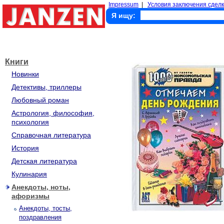
Impressum
|
Условия заключения сделк
Я ищу:
Книги
Новинки
Детективы, триллеры
Любовный роман
Астрология, философия,
психология
Справочная литература
История
Детская литература
Кулинария
Анекдоты, ноты,
афоризмы
Анекдоты, тосты,
поздравления