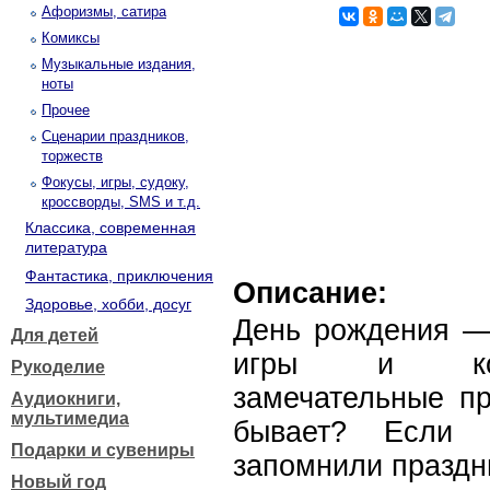
Афоризмы, сатира
Комиксы
Музыкальные издания,
ноты
Прочее
Сценарии праздников,
торжеств
Фокусы, игры, судоку,
кроссворды, SMS и т.д.
Классика, современная
литература
Фантастика, приключения
Описание:
Здоровье, хобби, досуг
День рождения — 
Для детей
игры и конк
Рукоделие
замечательные пр
Аудиокниги,
мультимедиа
бывает? Если 
Подарки и сувениры
запомнили праздн
Новый год