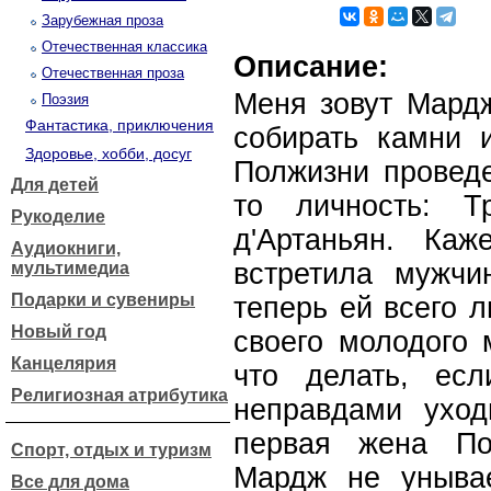
Зарубежная проза
Отечественная классика
Описание:
Отечественная проза
Меня зовут Мардж
Поэзия
Фантастика, приключения
собирать камни и
Здоровье, хобби, досуг
Полжизни проведе
Для детей
то личность: Т
Рукоделие
д'Артаньян. Ка
Аудиокниги,
встретила мужчи
мультимедиа
Подарки и сувениры
теперь ей всего 
Новый год
своего молодого 
Канцелярия
что делать, ес
Религиозная атрибутика
неправдами уход
первая жена По
Спорт, отдых и туризм
Мардж не уныва
Все для дома