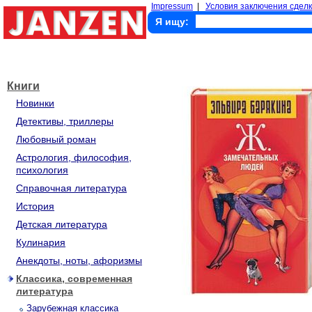
Impressum
|
Условия заключения сделк
Я ищу:
Книги
Новинки
Детективы, триллеры
Любовный роман
Астрология, философия,
психология
Справочная литература
История
Детская литература
Кулинария
Анекдоты, ноты, афоризмы
Классика, современная
литература
Зарубежная классика