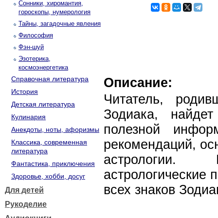
Сонники, хиромантия,
гороскопы, нумерология
Тайны, загадочные явления
Философия
Фэн-шуй
Эзотерика,
космоэнергетика
Справочная литература
Описание:
История
Читатель, роди
Детская литература
Зодиака, найде
Кулинария
полезной инфор
Анекдоты, ноты, афоризмы
рекомендаций, ос
Классика, современная
литература
астрологии. 
Фантастика, приключения
астрологические 
Здоровье, хобби, досуг
всех знаков Зодиа
Для детей
Рукоделие