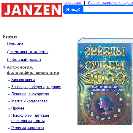
Impressum
|
Условия заключения сделк
Я ищу:
Книги
Новинки
Детективы, триллеры
Любовный роман
Астрология,
философия, психология
Бизнес-книги
Заговоры, обереги, гадания
Лечение, знахарство
Магия и колдовство
Прочее
Психология, детская
психология, тесты
Религия, молитвы