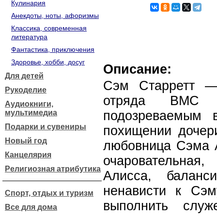
Кулинария
Анекдоты, ноты, афоризмы
Классика, современная
литература
Фантастика, приключения
Здоровье, хобби, досуг
Описание:
Для детей
Сэм Старретт —
Рукоделие
отряда ВМС 
Аудиокниги,
мультимедиа
подозреваемым 
Подарки и сувениры
похищении дочер
Новый год
любовница Сэма А
Канцелярия
очаровательная
Религиозная атрибутика
Алисса, балан
ненависти к Сэм
Спорт, отдых и туризм
выполнить служ
Все для дома