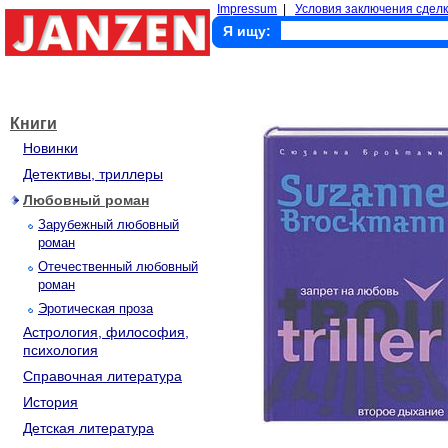
Impressum
|
Условия заключения сделк
Я ищу:
Книги
Новинки
Детективы, триллеры
Любовный роман
Зарубежный любовный
роман
Отечественный любовный
роман
Эротическая проза
Астрология, философия,
психология
Справочная литература
История
Детская литература