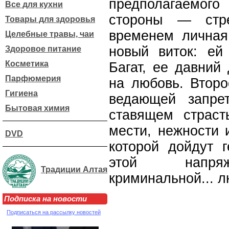
предполагаемого
Все для кухни
стороны — стр
Товары для здоровья
временем личная
Целебные травы, чаи
новый виток: ей
Здоровое питание
Косметика
Багат, ее давний 
Парфюмерия
на любовь. Втор
Гигиена
ведающей запре
Бытовая химия
ставящем страст
мести, нежности 
DVD
которой дойдут 
этой напряже
Традиции Алтая
криминальной... л
Подписка на новости
Подписаться на рассылку новостей