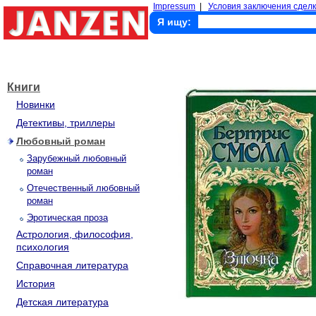
Impressum
|
Условия заключения сделк
Я ищу:
Книги
Новинки
Детективы, триллеры
Любовный роман
Зарубежный любовный
роман
Отечественный любовный
роман
Эротическая проза
Астрология, философия,
психология
Справочная литература
История
Детская литература