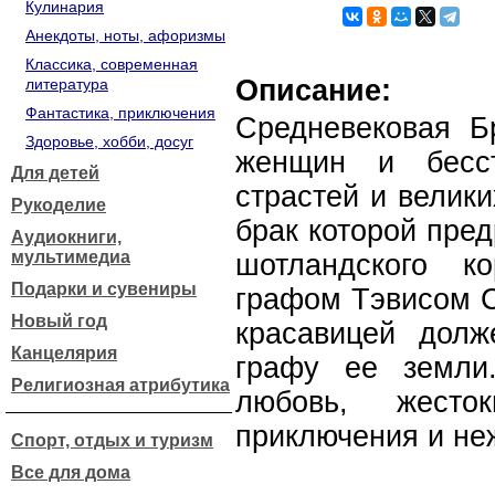
Кулинария
Анекдоты, ноты, афоризмы
Классика, современная
Описание:
литература
Фантастика, приключения
Средневековая Б
Здоровье, хобби, досуг
женщин и бесст
Для детей
страстей и велик
Рукоделие
брак которой пред
Аудиокниги,
мультимедиа
шотландского к
Подарки и сувениры
графом Тэвисом С
Новый год
красавицей долж
Канцелярия
графу ее земли.
Религиозная атрибутика
любовь, жесто
приключения и неж
Спорт, отдых и туризм
Все для дома