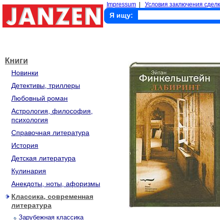
Impressum
|
Условия заключения сделк
Я ищу:
Книги
Новинки
Детективы, триллеры
Любовный роман
Астрология, философия,
психология
Справочная литература
История
Детская литература
Кулинария
Анекдоты, ноты, афоризмы
Классика, современная
литература
Зарубежная классика