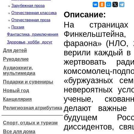
Зарубежная проза
Описание:
Отечественная классика
Отечественная проза
На страницах
Поэзия
Финкельштейна,
Фантастика, приключения
фараона» (НЛО, 2
Здоровье, хобби, досуг
Для детей
верили каждый в 
Рукоделие
жертвовать ра
Аудиокниги,
комсомолец-подпо
мультимедиа
«буржуазных сем
Подарки и сувениры
невероятных усл
Новый год
ученые, скован
Канцелярия
делают важные 
Религиозная атрибутика
будущем Рос
Спорт, отдых и туризм
диссидентов, свя
Все для дома