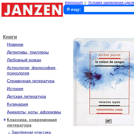
Impressum
|
Условия заключения сделк
Я ищу:
Книги
Новинки
Детективы, триллеры
Любовный роман
Астрология, философия,
психология
Справочная литература
История
Детская литература
Кулинария
Анекдоты, ноты, афоризмы
Классика, современная
литература
Зарубежная классика