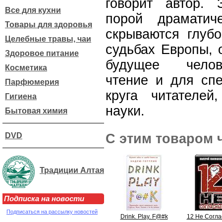
говорит автор.
Все для кухни
порой драматич
Товары для здоровья
скрываются глуб
Целебные травы, чаи
судьбах Европы, о
Здоровое питание
будущее челове
Косметика
чтение и для спе
Парфюмерия
круга читателе
Гигиена
науки.
Бытовая химия
DVD
С этим товаром 
Традиции Алтая
Подписка на новости
Подписаться на рассылку новостей
Drink. Play. F@#k
12 Не Согл