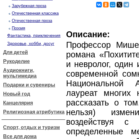
Зарубежная проза
Отечественная классика
Отечественная проза
Поэзия
Описание:
Фантастика, приключения
Профессор Мише
Здоровье, хобби, досуг
Для детей
романа «Похитит
Рукоделие
и невролог, один 
Аудиокниги,
современной сомн
мультимедиа
Национальной 
Подарки и сувениры
лауреат многих 
Новый год
рассказать о то
Канцелярия
нельзя) измен
Религиозная атрибутика
воздействуя с
Спорт, отдых и туризм
определенные м
Все для дома