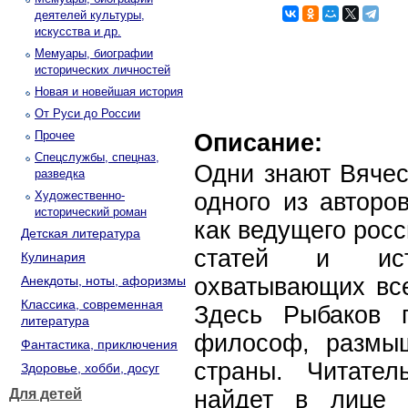
деятелей культуры,
искусства и др.
Мемуары, биографии
исторических личностей
Новая и новейшая история
От Руси до России
Прочее
Описание:
Спецслужбы, спецназ,
Одни знают Вячес
разведка
Художественно-
одного из авторо
исторический роман
как ведущего росс
Детская литература
статей и ист
Кулинария
Анекдоты, ноты, афоризмы
охватывающих все
Классика, современная
Здесь Рыбаков 
литература
философ, размы
Фантастика, приключения
страны. Читате
Здоровье, хобби, досуг
Для детей
найдет в лице 