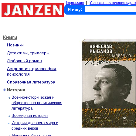
Impressum
|
Условия заключения сделк
Я ищу:
Книги
Новинки
Детективы, триллеры
Любовный роман
Астрология, философия,
психология
Справочная литература
История
Военно-историческая и
общественно-политическая
литература
Всемирная история
История древнего мира и
средних веков
Мемуары, биографии