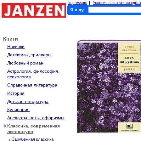
Impressum
|
Условия заключения сделк
Я ищу:
Книги
Новинки
Детективы, триллеры
Любовный роман
Астрология, философия,
психология
Справочная литература
История
Детская литература
Кулинария
Анекдоты, ноты, афоризмы
Классика, современная
литература
Зарубежная классика