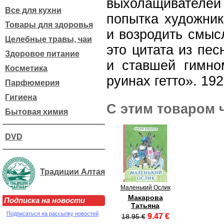
выхолащивателе
Все для кухни
попытка художник
Товары для здоровья
и возродить смыс
Целебные травы, чаи
это цитата из пес
Здоровое питание
и ставшей гимн
Косметика
руинах гетто». 192
Парфюмерия
Гигиена
С этим товаром 
Бытовая химия
DVD
Традиции Алтая
Маленький Ослик
Макарова
Подписка на новости
Татьяна
Подписаться на рассылку новостей
9.47 €
18.95 €