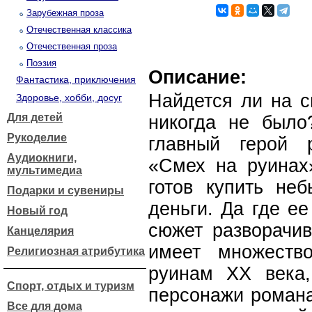
Зарубежная проза
Отечественная классика
Отечественная проза
Поэзия
Описание:
Фантастика, приключения
Найдется ли на с
Здоровье, хобби, досуг
Для детей
никогда не было
Рукоделие
главный герой 
Аудиокниги,
«Смех на руинах
мультимедиа
готов купить не
Подарки и сувениры
деньги. Да где е
Новый год
сюжет разворачив
Канцелярия
имеет множеств
Религиозная атрибутика
руинам XX века,
Спорт, отдых и туризм
персонажи романа
Все для дома