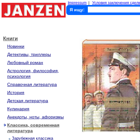
Impressum
|
Условия заключения сделк
Я ищу:
Книги
Новинки
Детективы, триллеры
Любовный роман
Астрология, философия,
психология
Справочная литература
История
Детская литература
Кулинария
Анекдоты, ноты, афоризмы
Классика, современная
литература
Зарубежная классика