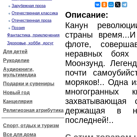
Зарубежная проза
Описание:
Отечественная классика
Отечественная проза
Канун революц
Поэзия
страны время...
Фантастика, приключения
флоте, соверша
Здоровье, хобби, досуг
Для детей
неравных боях 
Рукоделие
Моонзунд. Леген
Аудиокниги,
почти самоубийс
мультимедиа
моряков!.. Одна 
Подарки и сувениры
многогранных 
Новый год
захватывающая
Канцелярия
держащая в н
Религиозная атрибутика
последней!..
Спорт, отдых и туризм
Все для дома