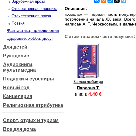
Зарубежная проза
Описание:
Отечественная классика
«Хмель» — первая часть популярн
Отечественная проза
потрясений начала XX века. Всег
Поэзия
написан А. Т. Черкасовым, в даль
Фантастика, приключения
С этим товаром часто покупают:
Здоровье, хобби, досуг
Для детей
Рукоделие
Аудиокниги,
мультимедиа
Подарки и сувениры
За мою любимую
Новый год
Парсонс Т.
4.40 €
8.80 €
Канцелярия
Религиозная атрибутика
Спорт, отдых и туризм
Все для дома