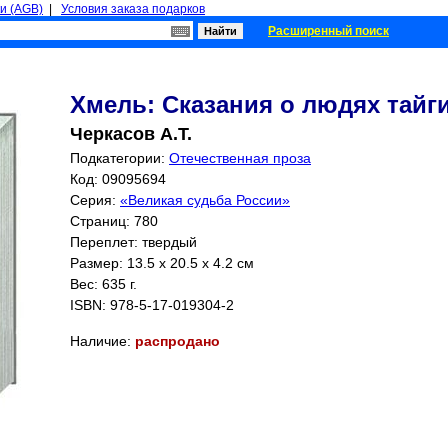
и (AGB)
|
Условия заказа подарков
Расширенный поиск
Хмель: Сказания о людях тайг
Черкасов А.Т.
Подкатегории:
Отечественная проза
Код: 09095694
Серия:
«Великая судьба России»
Страниц:
780
Переплет: твердый
Размер: 13.5 x 20.5 x 4.2 см
Вес: 635 г.
ISBN:
978-5-17-019304-2
Наличие:
распродано