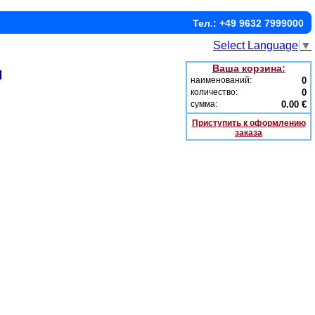
Тел.: +49 9632 7999000
Select Language
▼
Ваша корзина:
и
наименований:
0
количество:
0
сумма:
0.00 €
Приступить к оформлению
заказа