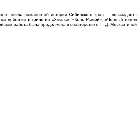
ого цикла романов об истории Сибирского края — воссоздает с
о же действие в трилогии «Хмель», «Конь Рыжий», «Черный топол
нейшем работа была продолжена в соавторстве с П. Д. Москвитиной