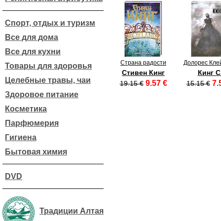
Спорт, отдых и туризм
Все для дома
Все для кухни
Страна радости
Долорес Кле
Товары для здоровья
Стивен Кинг
Кинг С
Целебные травы, чаи
9.57 €
7.
19.15 €
15.15 €
Здоровое питание
Косметика
Парфюмерия
Гигиена
Бытовая химия
DVD
Традиции Алтая