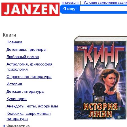
Impressum
|
Условия заключения сделк
Я ищу:
Книги
Новинки
Детективы, триллеры
Любовный роман
Астрология, философия,
психология
Справочная литература
История
Детская литература
Кулинария
Анекдоты, ноты, афоризмы
Классика, современная
литература
Фантастика,