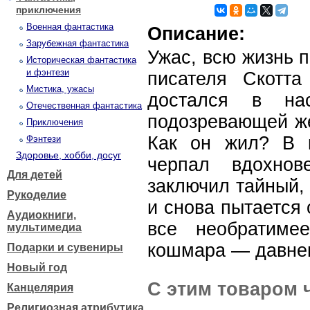
приключения
Военная фантастика
Описание:
Зарубежная фантастика
Ужас, всю жизнь 
Историческая фантастика
и фэнтези
писателя Скотт
Мистика, ужасы
достался в н
Отечественная фантастика
подозревающей же
Приключения
Как он жил? В 
Фэнтези
Здоровье, хобби, досуг
черпал вдохно
Для детей
заключил тайный,
Рукоделие
и снова пытается 
Аудиокниги,
все необратиме
мультимедиа
кошмара — давне
Подарки и сувениры
Новый год
С этим товаром 
Канцелярия
Религиозная атрибутика