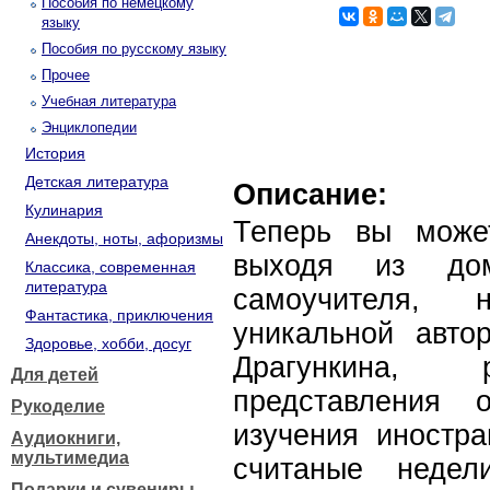
Пособия по немецкому
языку
Пособия по русскому языку
Прочее
Учебная литература
Энциклопедии
История
Детская литература
Описание:
Кулинария
Теперь вы може
Анекдоты, ноты, афоризмы
выходя из дом
Классика, современная
литература
самоучителя, 
Фантастика, приключения
уникальной авто
Здоровье, хобби, досуг
Драгункина, 
Для детей
представления 
Рукоделие
изучения иностра
Аудиокниги,
мультимедиа
считаные недел
Подарки и сувениры