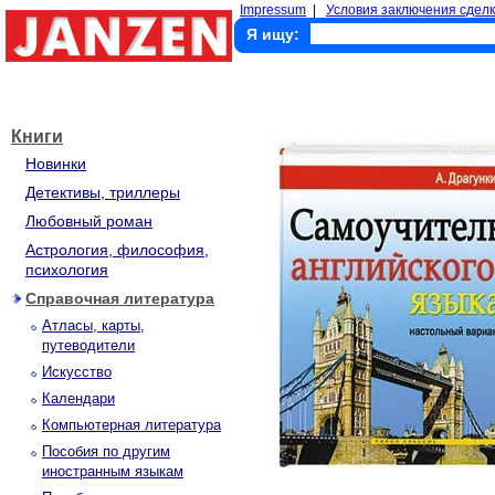
Impressum
|
Условия заключения сделк
Я ищу:
Книги
Новинки
Детективы, триллеры
Любовный роман
Астрология, философия,
психология
Справочная литература
Атласы, карты,
путеводители
Искусство
Календари
Компьютерная литература
Пособия по другим
иностранным языкам