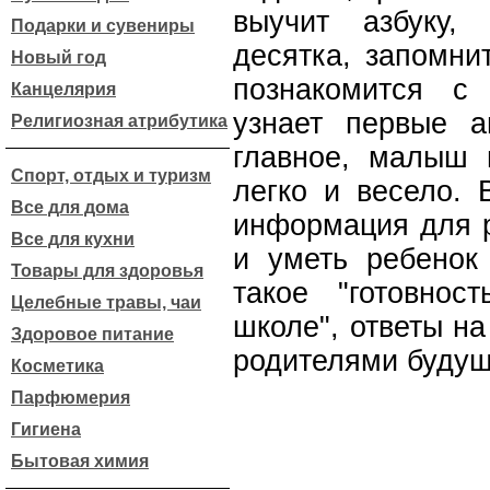
выучит азбуку,
Подарки и сувениры
десятка, запомни
Новый год
познакомится с
Канцелярия
узнает первые а
Религиозная атрибутика
главное, малыш 
Спорт, отдых и туризм
легко и весело. 
Все для дома
информация для р
Все для кухни
и уметь ребенок 
Товары для здоровья
такое "готовно
Целебные травы, чаи
школе", ответы н
Здоровое питание
родителями будущ
Косметика
Парфюмерия
Гигиена
Бытовая химия