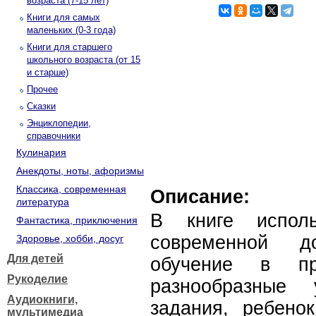
возраста (7-15 лет)
Книги для самых
маленьких (0-3 года)
Книги для старшего
школьного возраста (от 15
и старше)
Прочее
Сказки
Энциклопедии,
справочники
Кулинария
Анекдоты, ноты, афоризмы
Классика, современная
Описание:
литература
В книге исполь
Фантастика, приключения
современной д
Здоровье, хобби, досуг
Для детей
обучение в пр
Рукоделие
разнообразные 
Аудиокниги,
задания, ребено
мультимедиа