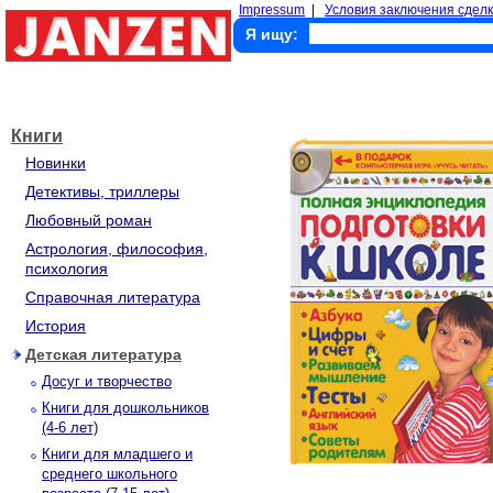
Impressum
|
Условия заключения сделк
Я ищу:
Книги
Новинки
Детективы, триллеры
Любовный роман
Астрология, философия,
психология
Справочная литература
История
Детская литература
Досуг и творчество
Книги для дошкольников
(4-6 лет)
Книги для младшего и
среднего школьного