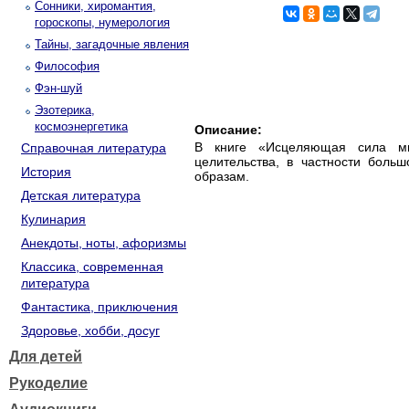
Сонники, хиромантия,
гороскопы, нумерология
Тайны, загадочные явления
Философия
Фэн-шуй
Эзотерика,
космоэнергетика
Описание:
В книге «Исцеляющая сила мы
Справочная литература
целительства, в частности бол
История
образам.
Детская литература
Кулинария
Анекдоты, ноты, афоризмы
Классика, современная
литература
Фантастика, приключения
Здоровье, хобби, досуг
Для детей
Рукоделие