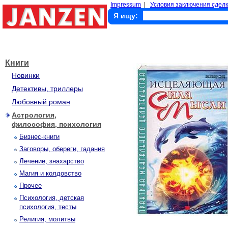
Impressum
|
Условия заключения сделк
Я ищу:
Книги
Новинки
Детективы, триллеры
Любовный роман
Астрология,
философия, психология
Бизнес-книги
Заговоры, обереги, гадания
Лечение, знахарство
Магия и колдовство
Прочее
Психология, детская
психология, тесты
Религия, молитвы