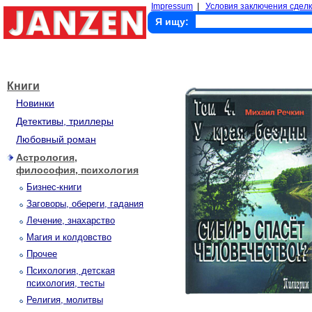
Impressum
|
Условия заключения сделк
Я ищу:
Книги
Новинки
Детективы, триллеры
Любовный роман
Астрология,
философия, психология
Бизнес-книги
Заговоры, обереги, гадания
Лечение, знахарство
Магия и колдовство
Прочее
Психология, детская
психология, тесты
Религия, молитвы