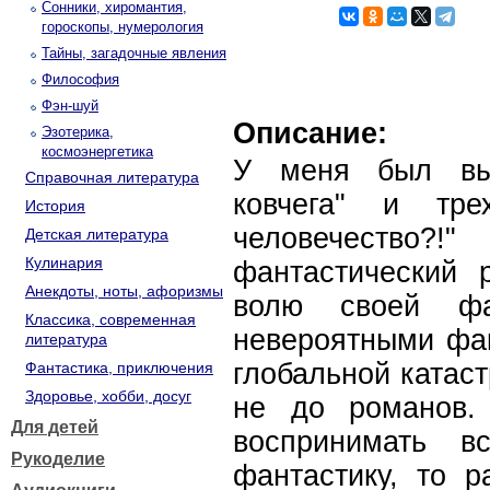
Сонники, хиромантия,
гороскопы, нумерология
Тайны, загадочные явления
Философия
Фэн-шуй
Описание:
Эзотерика,
космоэнергетика
У меня был выб
Справочная литература
ковчега" и тре
История
человечество
Детская литература
Кулинария
фантастический 
Анекдоты, ноты, афоризмы
волю своей фа
Классика, современная
невероятными фак
литература
глобальной катас
Фантастика, приключения
Здоровье, хобби, досуг
не до романов.
Для детей
воспринимать 
Рукоделие
фантастику, то р