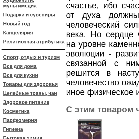
Аудиокниги,
счастье, ибо сча
мультимедиа
от духа должны
Подарки и сувениры
человеческий сил
Новый год
века. Но сердце 
Канцелярия
Религиозная атрибутика
на уровне каменн
эволюции - разви
Спорт, отдых и туризм
связанной с ни
Все для дома
решится в наст
Все для кухни
человечество ожи
Товары для здоровья
иное физическое 
Целебные травы, чаи
Здоровое питание
С этим товаром 
Косметика
Парфюмерия
Гигиена
Бытовая химия