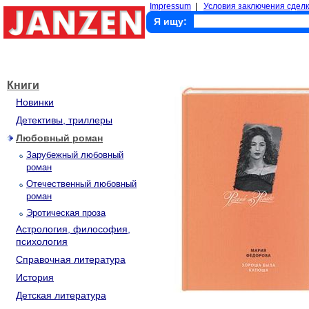
Impressum
|
Условия заключения сделк
Я ищу:
Книги
Новинки
Детективы, триллеры
Любовный роман
Зарубежный любовный
роман
Отечественный любовный
роман
Эротическая проза
Астрология, философия,
психология
Справочная литература
История
Детская литература