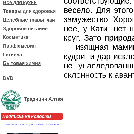
соответствующие:
Все для кухни
весело. Для этого
Товары для здоровья
замужество. Хоро
Целебные травы, чаи
нее, у Кати, нет
Здоровое питание
круг. Зато приро
Косметика
— изящная мамин
Парфюмерия
Гигиена
кудри, и дар искл
Бытовая химия
не унаследован
склонность к аван
DVD
Традиции Алтая
Подписка на новости
Подписаться на рассылку новостей