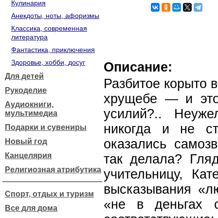
Кулинария
Анекдоты, ноты, афоризмы
Классика, современная
литература
Фантастика, приключения
Здоровье, хобби, досуг
Описание:
Для детей
Разбитое корыто в
Рукоделие
хрущебе — и это
Аудиокниги,
усилий?.. Неуж
мультимедиа
никогда и не с
Подарки и сувениры
оказались самозв
Новый год
Канцелярия
так делала? Гляд
Религиозная атрибутика
учительницу, Кат
высказывания «лю
Спорт, отдых и туризм
«не в деньгах 
Все для дома