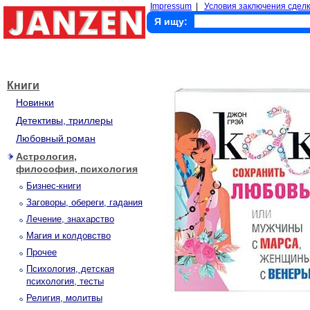
Impressum
|
Условия заключения сделк
Я ищу:
Книги
Новинки
Детективы, триллеры
Любовный роман
Астрология,
философия, психология
Бизнес-книги
Заговоры, обереги, гадания
Лечение, знахарство
Магия и колдовство
Прочее
Психология, детская
психология, тесты
Религия, молитвы