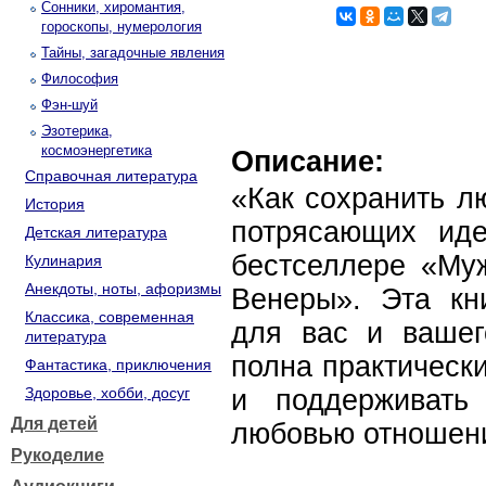
Сонники, хиромантия,
гороскопы, нумерология
Тайны, загадочные явления
Философия
Фэн-шуй
Эзотерика,
космоэнергетика
Описание:
Справочная литература
«Как сохранить л
История
потрясающих ид
Детская литература
бестселлере «Му
Кулинария
Анекдоты, ноты, афоризмы
Венеры». Эта кн
Классика, современная
для вас и вашег
литература
полна практически
Фантастика, приключения
Здоровье, хобби, досуг
и поддерживать
Для детей
любовью отношен
Рукоделие