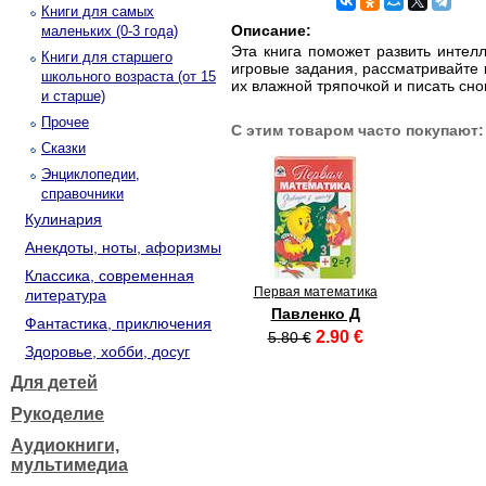
Книги для самых
Описание:
маленьких (0-3 года)
Эта книга поможет развить интел
Книги для старшего
игровые задания, рассматривайте 
школьного возраста (от 15
их влажной тряпочкой и писать сно
и старше)
Прочее
С этим товаром часто покупают:
Сказки
Энциклопедии,
справочники
Кулинария
Анекдоты, ноты, афоризмы
Классика, современная
Первая математика
литература
Павленко Д
Фантастика, приключения
2.90 €
5.80 €
Здоровье, хобби, досуг
Для детей
Рукоделие
Аудиокниги,
мультимедиа