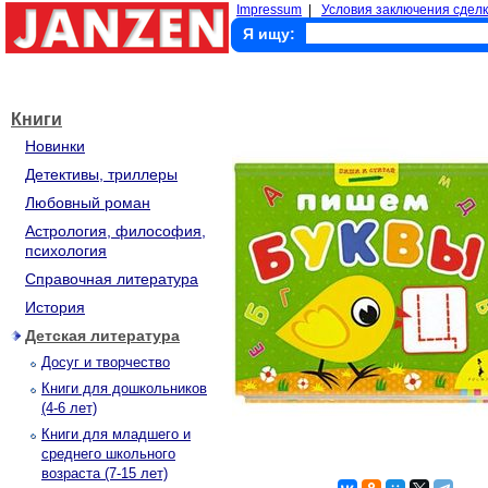
Impressum
|
Условия заключения сделк
Я ищу:
Книги
Новинки
Детективы, триллеры
Любовный роман
Астрология, философия,
психология
Справочная литература
История
Детская литература
Досуг и творчество
Книги для дошкольников
(4-6 лет)
Книги для младшего и
среднего школьного
возраста (7-15 лет)