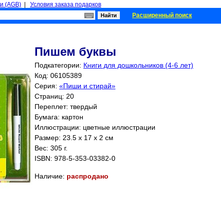
и (AGB)
|
Условия заказа подарков
Расширенный поиск
Пишем буквы
Подкатегории:
Книги для дошкольников (4-6 лет)
Код: 06105389
Серия:
«Пиши и стирай»
Страниц:
20
Переплет: твердый
Бумага: картон
Иллюстрации: цветные иллюстрации
Размер: 23.5 x 17 x 2 см
Вес: 305 г.
ISBN:
978-5-353-03382-0
Наличие:
распродано