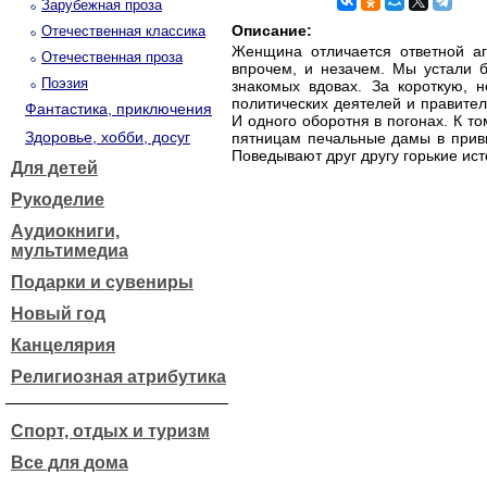
Зарубежная проза
Описание:
Отечественная классика
Женщина отличается ответной агр
Отечественная проза
впрочем, и незачем. Мы устали б
Поэзия
знакомых вдовах. За короткую, 
политических деятелей и правител
Фантастика, приключения
И одного оборотня в погонах. К то
Здоровье, хобби, досуг
пятницам печальные дамы в привы
Поведывают друг другу горькие ис
Для детей
Рукоделие
Аудиокниги,
мультимедиа
Подарки и сувениры
Новый год
Канцелярия
Религиозная атрибутика
Спорт, отдых и туризм
Все для дома