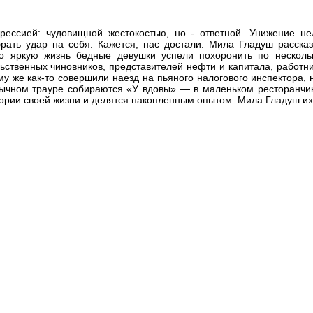
ессией: чудовищной жестокостью, но - ответной. Унижение нел
рать удар на себя. Кажется, нас достали. Мила Гладуш рассказ
но яркую жизнь бедные девушки успели похоронить по несколь
ьственных чиновников, представителей нефти и капитала, работни
му же как-то совершили наезд на пьяного налогового инспектора, 
чном трауре собираются «У вдовы» — в маленьком ресторанчике
тории своей жизни и делятся накопленным опытом. Мила Гладуш их 