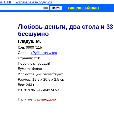
и (AGB)
|
Условия заказа подарков
Расширенный поиск
Любовь деньги, два стола и 33
бесшумно
Гладуш М.
Код: 09097115
Серия:
«Рублевка wife»
Страниц:
218
Переплет: твердый
Бумага: белая
Иллюстрации: отсутствуют
Размер: 13.5 x 20.5 x 2.5 см
Вес: 243 г.
ISBN:
978-5-17-043747-4
Наличие:
распродано