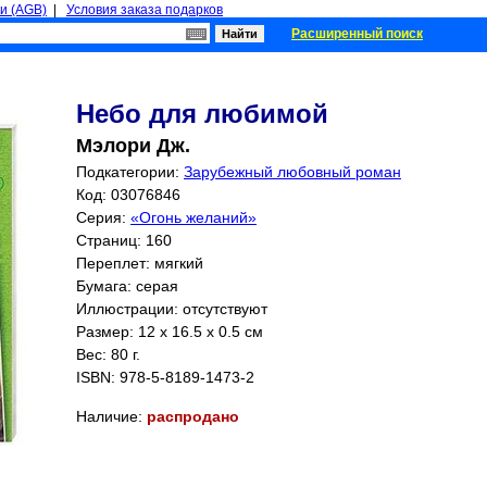
и (AGB)
|
Условия заказа подарков
Расширенный поиск
Небо для любимой
Мэлори Дж.
Подкатегории:
Зарубежный любовный роман
Код: 03076846
Серия:
«Огонь желаний»
Страниц:
160
Переплет: мягкий
Бумага: серая
Иллюстрации: отсутствуют
Размер: 12 x 16.5 x 0.5 см
Вес: 80 г.
ISBN:
978-5-8189-1473-2
Наличие:
распродано