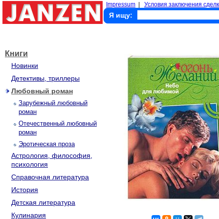
Impressum
|
Условия заключения сделк
Я ищу:
Книги
Новинки
Детективы, триллеры
Любовный роман
Зарубежный любовный
роман
Отечественный любовный
роман
Эротическая проза
Астрология, философия,
психология
Справочная литература
История
Детская литература
Кулинария