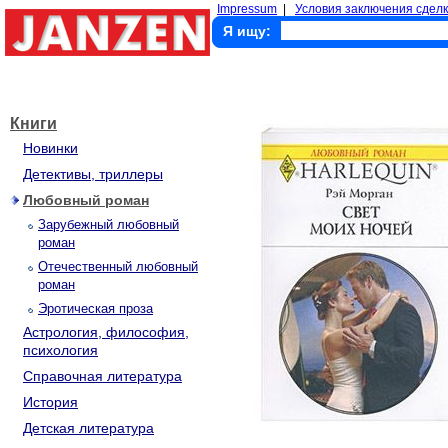
Impressum
|
Условия заключения сделк
Я ищу:
Книги
Новинки
Детективы, триллеры
Любовный роман
Зарубежный любовный
роман
Отечественный любовный
роман
Эротическая проза
Астрология, философия,
психология
Справочная литература
История
Детская литература