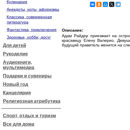
Кулинария
Анекдоты, ноты, афоризмы
Классика, современная
литература
Фантастика, приключения
Описание:
Адам Райдер приезжает на остров
Здоровье, хобби, досуг
красавицу Елену Валерио, Девуш
будущий правитель женится на сле
Для детей
Рукоделие
Аудиокниги,
мультимедиа
Подарки и сувениры
Новый год
Канцелярия
Религиозная атрибутика
Спорт, отдых и туризм
Все для дома