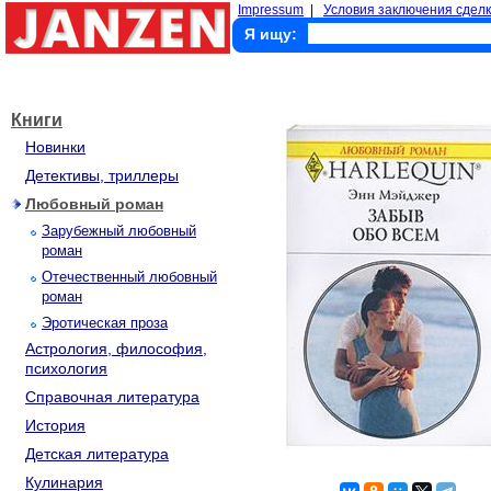
Impressum
|
Условия заключения сделк
Я ищу:
Книги
Новинки
Детективы, триллеры
Любовный роман
Зарубежный любовный
роман
Отечественный любовный
роман
Эротическая проза
Астрология, философия,
психология
Справочная литература
История
Детская литература
Кулинария