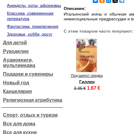
Анекдоты, ноты, афоризмы
Описание:
Классика, современная
Итальянский князь и обычная ам
литература
нимисоциальные предрассудки и в
Фантастика, приключения
С этим товаром часто покупают:
Здоровье, хобби, досуг
Для детей
Рукоделие
Аудиокниги,
мультимедиа
Подарки и сувениры
Под шепот сердец
Гиллен
Новый год
1.67 €
3.35 €
Канцелярия
Религиозная атрибутика
Спорт, отдых и туризм
Все для дома
Все для кухни