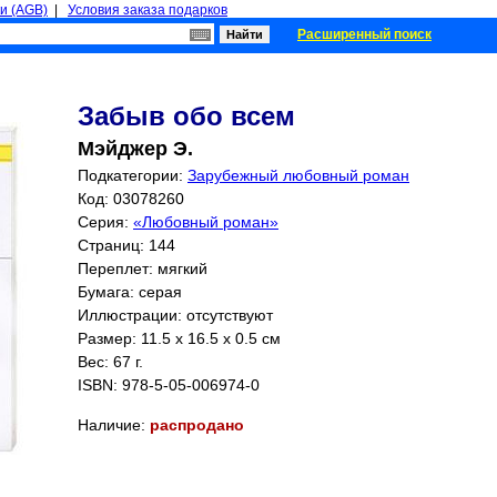
и (AGB)
|
Условия заказа подарков
Расширенный поиск
Забыв обо всем
Мэйджер Э.
Подкатегории:
Зарубежный любовный роман
Код: 03078260
Серия:
«Любовный роман»
Страниц:
144
Переплет: мягкий
Бумага: серая
Иллюстрации: отсутствуют
Размер: 11.5 x 16.5 x 0.5 см
Вес: 67 г.
ISBN:
978-5-05-006974-0
Наличие:
распродано