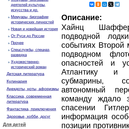
деятелей культуры,
искусства и др.
Описание:
Мемуары, биографии
исторических личностей
Хайнц Шаффер
Новая и новейшая история
подводной лодки
От Руси до России
Прочее
событиях Второй 
Спецслужбы, спецназ,
подводном флот
разведка
опасностей и у
Художественно-
исторический роман
Атлантику и 
Детская литература
субмарины, с
Кулинария
автономный пер
Анекдоты, ноты, афоризмы
Классика, современная
команду ждало 
литература
спасении Гитле
Фантастика, приключения
информация особе
Здоровье, хобби, досуг
позиции противни
Для детей