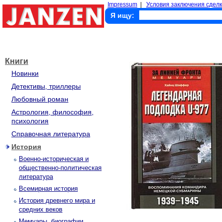
Impressum
|
Условия заключения сделк
Я ищу:
Книги
Новинки
Детективы, триллеры
Любовный роман
Астрология, философия,
психология
Справочная литература
История
Военно-историческая и
общественно-политическая
литература
Всемирная история
История древнего мира и
средних веков
Мемуары, биографии