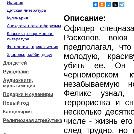
История
Детская литература
Описание:
Кулинария
Анекдоты, ноты, афоризмы
Офицер спецназа
Классика, современная
Расколов, воюя
литература
предполагал, что
Фантастика, приключения
молодую, краси
Здоровье, хобби, досуг
Для детей
убить ее. Он 
Рукоделие
черноморском 
Аудиокниги,
незабываемую н
мультимедиа
Феликс узнал,
Подарки и сувениры
террористка и сн
Новый год
несколько десятк
Канцелярия
числе - жизнь его
Религиозная атрибутика
след трудно, но 