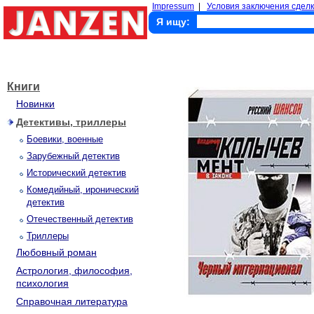
Impressum
|
Условия заключения сделк
Я ищу:
Книги
Новинки
Детективы, триллеры
Боевики, военные
Зарубежный детектив
Исторический детектив
Комедийный, иронический
детектив
Отечественный детектив
Триллеры
Любовный роман
Астрология, философия,
психология
Справочная литература